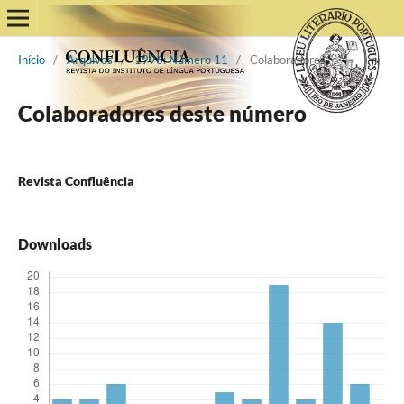
Início
/
Arquivos
/
1996: Número 11
/
Colaboradores
Colaboradores deste número
Revista Confluência
Downloads