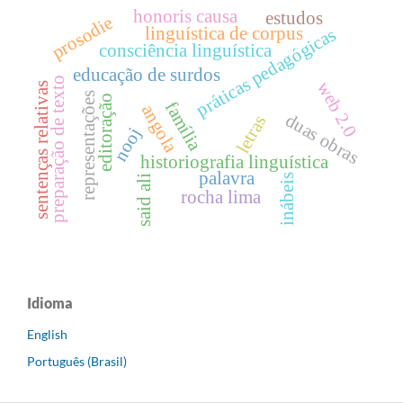
honoris causa
estudos
prosodie
linguística de corpus
práticas pedagógicas
consciência linguística
educação de surdos
preparação de texto
web 2.0
sentenças relativas
representações
editoração
família
angola
duas obras
letras
nooj
historiografia linguística
palavra
inábeis
said ali
rocha lima
Idioma
English
Português (Brasil)